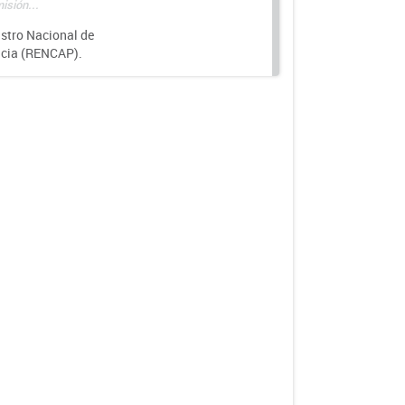
isión...
istro Nacional de
ncia (RENCAP).