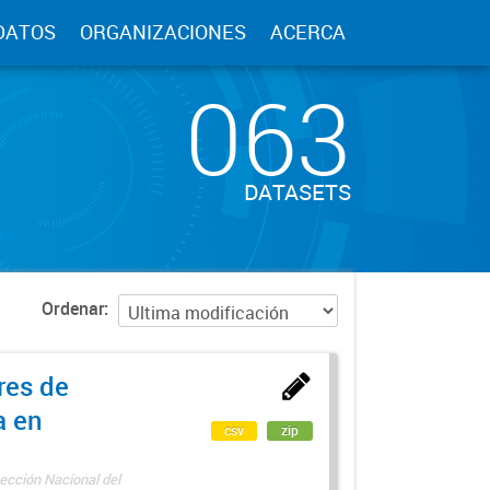
DATOS
ORGANIZACIONES
ACERCA
063
DATASETS
Ordenar
res de
a en
csv
zip
ección Nacional del