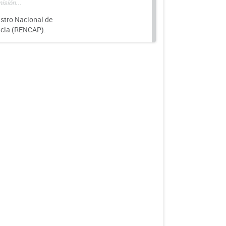
isión...
istro Nacional de
ncia (RENCAP).