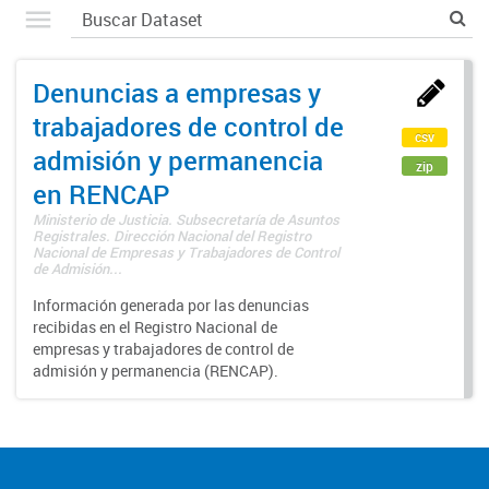
Denuncias a empresas y
trabajadores de control de
csv
admisión y permanencia
zip
en RENCAP
Ministerio de Justicia. Subsecretaría de Asuntos
Registrales. Dirección Nacional del Registro
Nacional de Empresas y Trabajadores de Control
de Admisión...
Información generada por las denuncias
recibidas en el Registro Nacional de
empresas y trabajadores de control de
admisión y permanencia (RENCAP).