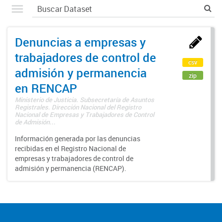
Denuncias a empresas y
trabajadores de control de
csv
admisión y permanencia
zip
en RENCAP
Ministerio de Justicia. Subsecretaría de Asuntos
Registrales. Dirección Nacional del Registro
Nacional de Empresas y Trabajadores de Control
de Admisión...
Información generada por las denuncias
recibidas en el Registro Nacional de
empresas y trabajadores de control de
admisión y permanencia (RENCAP).