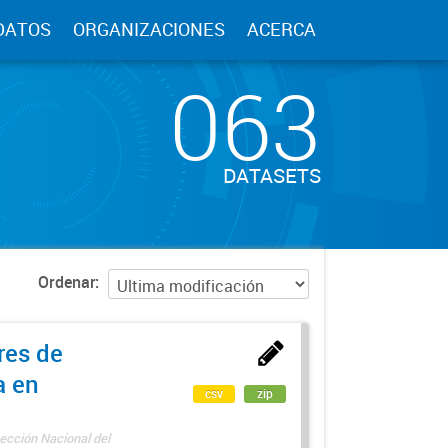
DATOS
ORGANIZACIONES
ACERCA
063
DATASETS
Ordenar
res de
a en
csv
zip
ección Nacional del