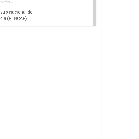
isión...
istro Nacional de
ncia (RENCAP).