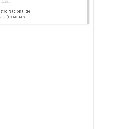
isión...
istro Nacional de
ncia (RENCAP).