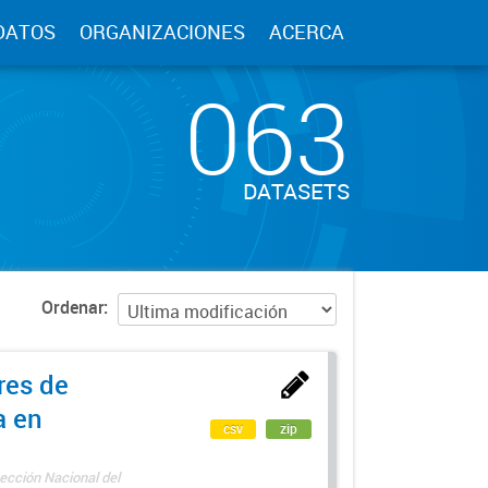
DATOS
ORGANIZACIONES
ACERCA
063
DATASETS
Ordenar
res de
a en
csv
zip
ección Nacional del