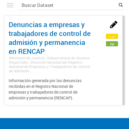
Denuncias a empresas y
trabajadores de control de
csv
admisión y permanencia
zip
en RENCAP
Ministerio de Justicia. Subsecretaría de Asuntos
Registrales. Dirección Nacional del Registro
Nacional de Empresas y Trabajadores de Control
de Admisión...
Información generada por las denuncias
recibidas en el Registro Nacional de
empresas y trabajadores de control de
admisión y permanencia (RENCAP).