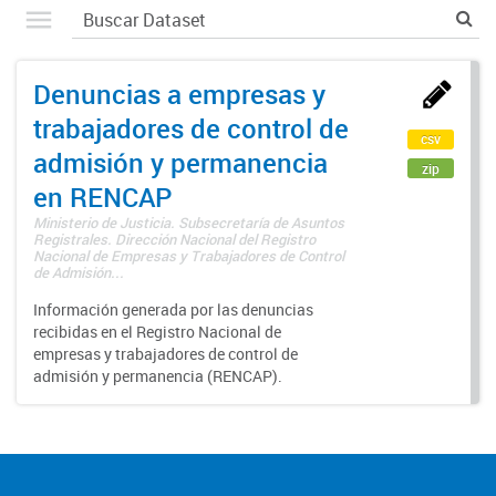
Denuncias a empresas y
trabajadores de control de
csv
admisión y permanencia
zip
en RENCAP
Ministerio de Justicia. Subsecretaría de Asuntos
Registrales. Dirección Nacional del Registro
Nacional de Empresas y Trabajadores de Control
de Admisión...
Información generada por las denuncias
recibidas en el Registro Nacional de
empresas y trabajadores de control de
admisión y permanencia (RENCAP).