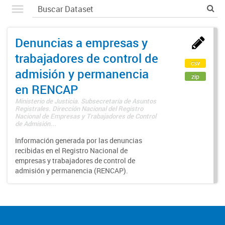
Denuncias a empresas y
trabajadores de control de
csv
admisión y permanencia
zip
en RENCAP
Ministerio de Justicia. Subsecretaría de Asuntos
Registrales. Dirección Nacional del Registro
Nacional de Empresas y Trabajadores de Control
de Admisión...
Información generada por las denuncias
recibidas en el Registro Nacional de
empresas y trabajadores de control de
admisión y permanencia (RENCAP).