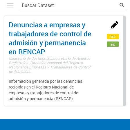
Denuncias a empresas y
trabajadores de control de
csv
admisión y permanencia
zip
en RENCAP
Ministerio de Justicia. Subsecretaría de Asuntos
Registrales. Dirección Nacional del Registro
Nacional de Empresas y Trabajadores de Control
de Admisión...
Información generada por las denuncias
recibidas en el Registro Nacional de
empresas y trabajadores de control de
admisión y permanencia (RENCAP).