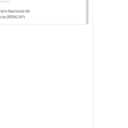
isión...
istro Nacional de
ncia (RENCAP).