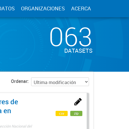
DATOS
ORGANIZACIONES
ACERCA
063
DATASETS
Ordenar
res de
a en
csv
zip
ección Nacional del