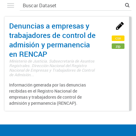
Denuncias a empresas y
trabajadores de control de
csv
admisión y permanencia
zip
en RENCAP
Ministerio de Justicia. Subsecretaría de Asuntos
Registrales. Dirección Nacional del Registro
Nacional de Empresas y Trabajadores de Control
de Admisión...
Información generada por las denuncias
recibidas en el Registro Nacional de
empresas y trabajadores de control de
admisión y permanencia (RENCAP).