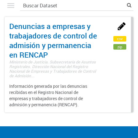
Denuncias a empresas y
trabajadores de control de
csv
admisión y permanencia
zip
en RENCAP
Ministerio de Justicia. Subsecretaría de Asuntos
Registrales. Dirección Nacional del Registro
Nacional de Empresas y Trabajadores de Control
de Admisión...
Información generada por las denuncias
recibidas en el Registro Nacional de
empresas y trabajadores de control de
admisión y permanencia (RENCAP).