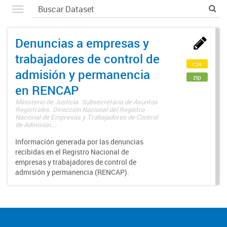
Denuncias a empresas y
trabajadores de control de
csv
admisión y permanencia
zip
en RENCAP
Ministerio de Justicia. Subsecretaría de Asuntos
Registrales. Dirección Nacional del Registro
Nacional de Empresas y Trabajadores de Control
de Admisión...
Información generada por las denuncias
recibidas en el Registro Nacional de
empresas y trabajadores de control de
admisión y permanencia (RENCAP).