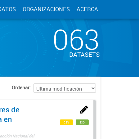
DATOS
ORGANIZACIONES
ACERCA
063
DATASETS
Ordenar
res de
a en
csv
zip
ección Nacional del