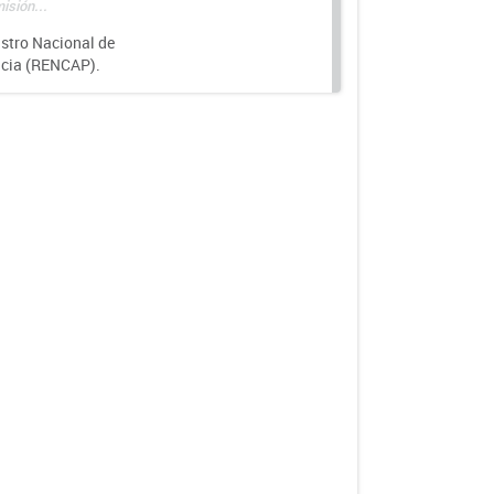
isión...
istro Nacional de
ncia (RENCAP).