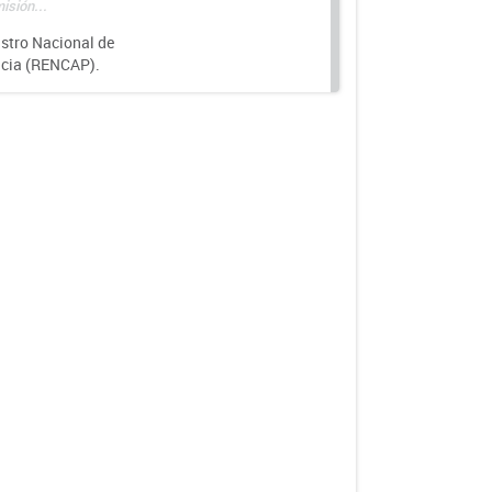
isión...
istro Nacional de
ncia (RENCAP).