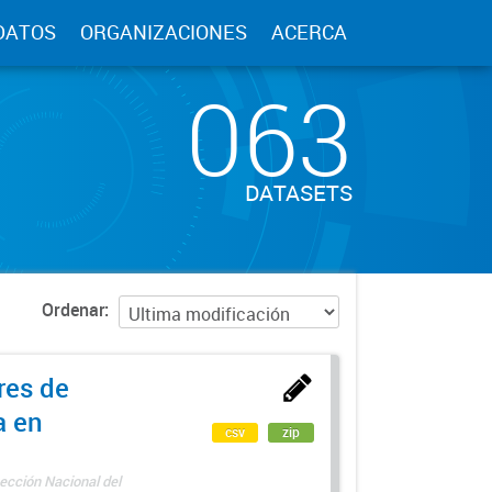
DATOS
ORGANIZACIONES
ACERCA
063
DATASETS
Ordenar
res de
a en
csv
zip
ección Nacional del