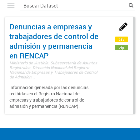
Denuncias a empresas y
trabajadores de control de
csv
admisión y permanencia
zip
en RENCAP
Ministerio de Justicia. Subsecretaría de Asuntos
Registrales. Dirección Nacional del Registro
Nacional de Empresas y Trabajadores de Control
de Admisión...
Información generada por las denuncias
recibidas en el Registro Nacional de
empresas y trabajadores de control de
admisión y permanencia (RENCAP).