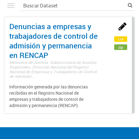
Denuncias a empresas y
trabajadores de control de
csv
admisión y permanencia
zip
en RENCAP
Ministerio de Justicia. Subsecretaría de Asuntos
Registrales. Dirección Nacional del Registro
Nacional de Empresas y Trabajadores de Control
de Admisión...
Información generada por las denuncias
recibidas en el Registro Nacional de
empresas y trabajadores de control de
admisión y permanencia (RENCAP).