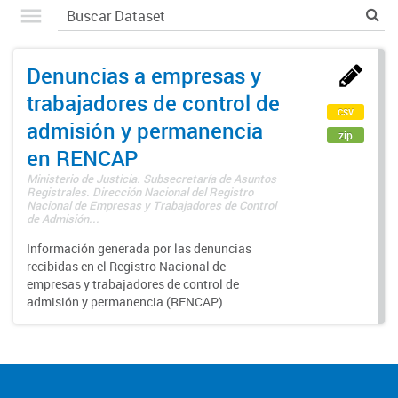
Denuncias a empresas y
trabajadores de control de
csv
admisión y permanencia
zip
en RENCAP
Ministerio de Justicia. Subsecretaría de Asuntos
Registrales. Dirección Nacional del Registro
Nacional de Empresas y Trabajadores de Control
de Admisión...
Información generada por las denuncias
recibidas en el Registro Nacional de
empresas y trabajadores de control de
admisión y permanencia (RENCAP).