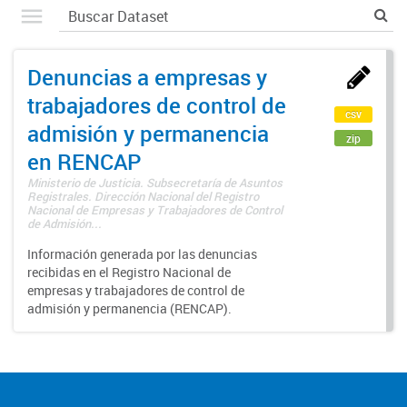
Denuncias a empresas y
trabajadores de control de
csv
admisión y permanencia
zip
en RENCAP
Ministerio de Justicia. Subsecretaría de Asuntos
Registrales. Dirección Nacional del Registro
Nacional de Empresas y Trabajadores de Control
de Admisión...
Información generada por las denuncias
recibidas en el Registro Nacional de
empresas y trabajadores de control de
admisión y permanencia (RENCAP).