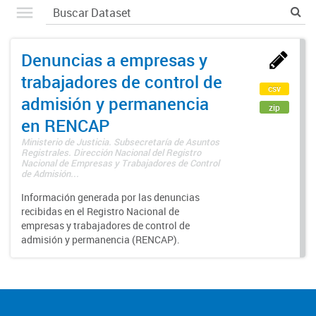
Denuncias a empresas y
trabajadores de control de
csv
admisión y permanencia
zip
en RENCAP
Ministerio de Justicia. Subsecretaría de Asuntos
Registrales. Dirección Nacional del Registro
Nacional de Empresas y Trabajadores de Control
de Admisión...
Información generada por las denuncias
recibidas en el Registro Nacional de
empresas y trabajadores de control de
admisión y permanencia (RENCAP).