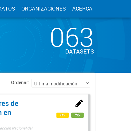
DATOS
ORGANIZACIONES
ACERCA
063
DATASETS
Ordenar
res de
a en
csv
zip
ección Nacional del