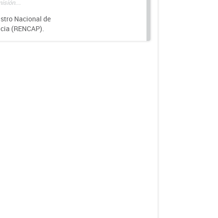
isión...
istro Nacional de
ncia (RENCAP).