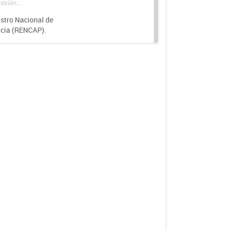
isión...
istro Nacional de
ncia (RENCAP).