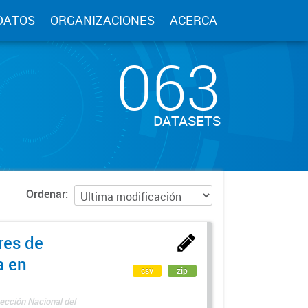
DATOS
ORGANIZACIONES
ACERCA
063
DATASETS
Ordenar
res de
a en
csv
zip
ección Nacional del