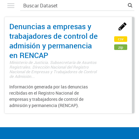
Denuncias a empresas y
trabajadores de control de
csv
admisión y permanencia
zip
en RENCAP
Ministerio de Justicia. Subsecretaría de Asuntos
Registrales. Dirección Nacional del Registro
Nacional de Empresas y Trabajadores de Control
de Admisión...
Información generada por las denuncias
recibidas en el Registro Nacional de
empresas y trabajadores de control de
admisión y permanencia (RENCAP).