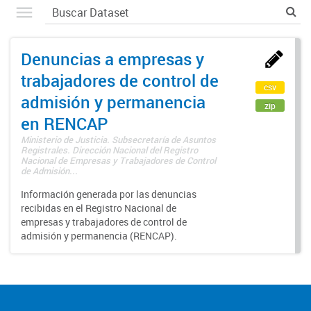
Denuncias a empresas y
trabajadores de control de
csv
admisión y permanencia
zip
en RENCAP
Ministerio de Justicia. Subsecretaría de Asuntos
Registrales. Dirección Nacional del Registro
Nacional de Empresas y Trabajadores de Control
de Admisión...
Información generada por las denuncias
recibidas en el Registro Nacional de
empresas y trabajadores de control de
admisión y permanencia (RENCAP).