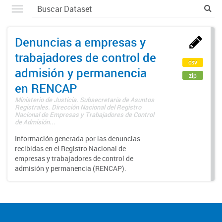
Denuncias a empresas y
trabajadores de control de
csv
admisión y permanencia
zip
en RENCAP
Ministerio de Justicia. Subsecretaría de Asuntos
Registrales. Dirección Nacional del Registro
Nacional de Empresas y Trabajadores de Control
de Admisión...
Información generada por las denuncias
recibidas en el Registro Nacional de
empresas y trabajadores de control de
admisión y permanencia (RENCAP).