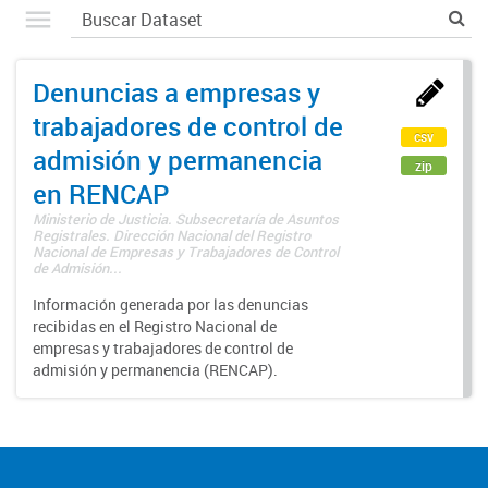
Denuncias a empresas y
trabajadores de control de
csv
admisión y permanencia
zip
en RENCAP
Ministerio de Justicia. Subsecretaría de Asuntos
Registrales. Dirección Nacional del Registro
Nacional de Empresas y Trabajadores de Control
de Admisión...
Información generada por las denuncias
recibidas en el Registro Nacional de
empresas y trabajadores de control de
admisión y permanencia (RENCAP).