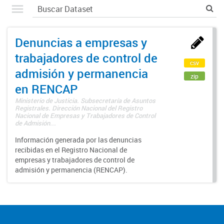
Denuncias a empresas y
trabajadores de control de
csv
admisión y permanencia
zip
en RENCAP
Ministerio de Justicia. Subsecretaría de Asuntos
Registrales. Dirección Nacional del Registro
Nacional de Empresas y Trabajadores de Control
de Admisión...
Información generada por las denuncias
recibidas en el Registro Nacional de
empresas y trabajadores de control de
admisión y permanencia (RENCAP).