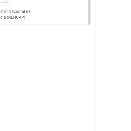
isión...
istro Nacional de
ncia (RENCAP).