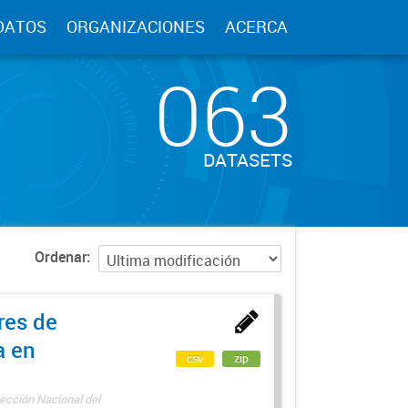
DATOS
ORGANIZACIONES
ACERCA
063
DATASETS
Ordenar
res de
a en
csv
zip
ección Nacional del