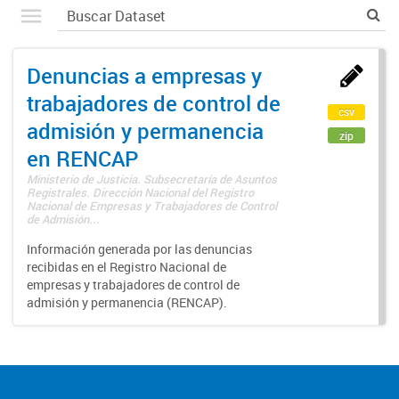
Denuncias a empresas y
trabajadores de control de
csv
admisión y permanencia
zip
en RENCAP
Ministerio de Justicia. Subsecretaría de Asuntos
Registrales. Dirección Nacional del Registro
Nacional de Empresas y Trabajadores de Control
de Admisión...
Información generada por las denuncias
recibidas en el Registro Nacional de
empresas y trabajadores de control de
admisión y permanencia (RENCAP).