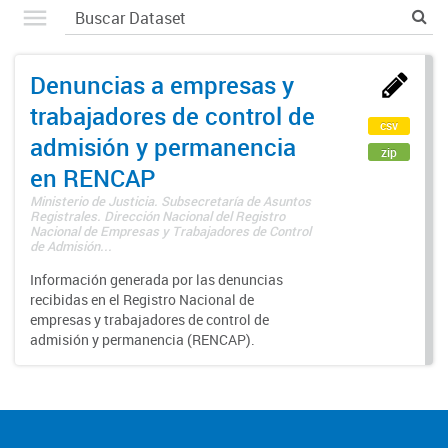
Denuncias a empresas y
trabajadores de control de
csv
admisión y permanencia
zip
en RENCAP
Ministerio de Justicia. Subsecretaría de Asuntos
Registrales. Dirección Nacional del Registro
Nacional de Empresas y Trabajadores de Control
de Admisión...
Información generada por las denuncias
recibidas en el Registro Nacional de
empresas y trabajadores de control de
admisión y permanencia (RENCAP).