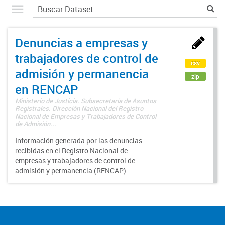
Denuncias a empresas y
trabajadores de control de
csv
admisión y permanencia
zip
en RENCAP
Ministerio de Justicia. Subsecretaría de Asuntos
Registrales. Dirección Nacional del Registro
Nacional de Empresas y Trabajadores de Control
de Admisión...
Información generada por las denuncias
recibidas en el Registro Nacional de
empresas y trabajadores de control de
admisión y permanencia (RENCAP).