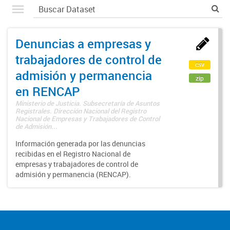
Denuncias a empresas y
trabajadores de control de
csv
admisión y permanencia
zip
en RENCAP
Ministerio de Justicia. Subsecretaría de Asuntos
Registrales. Dirección Nacional del Registro
Nacional de Empresas y Trabajadores de Control
de Admisión...
Información generada por las denuncias
recibidas en el Registro Nacional de
empresas y trabajadores de control de
admisión y permanencia (RENCAP).