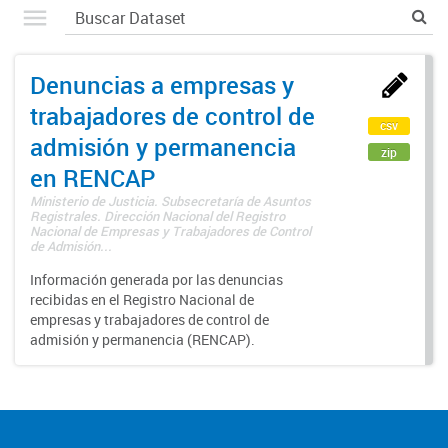
Denuncias a empresas y
trabajadores de control de
csv
admisión y permanencia
zip
en RENCAP
Ministerio de Justicia. Subsecretaría de Asuntos
Registrales. Dirección Nacional del Registro
Nacional de Empresas y Trabajadores de Control
de Admisión...
Información generada por las denuncias
recibidas en el Registro Nacional de
empresas y trabajadores de control de
admisión y permanencia (RENCAP).