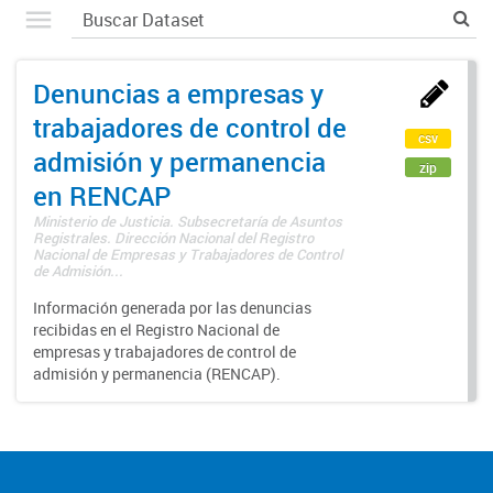
Denuncias a empresas y
trabajadores de control de
csv
admisión y permanencia
zip
en RENCAP
Ministerio de Justicia. Subsecretaría de Asuntos
Registrales. Dirección Nacional del Registro
Nacional de Empresas y Trabajadores de Control
de Admisión...
Información generada por las denuncias
recibidas en el Registro Nacional de
empresas y trabajadores de control de
admisión y permanencia (RENCAP).