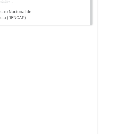
isión...
istro Nacional de
ncia (RENCAP).