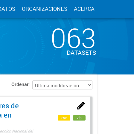
DATOS
ORGANIZACIONES
ACERCA
063
DATASETS
Ordenar
res de
a en
csv
zip
ección Nacional del