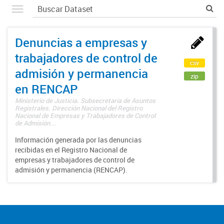
Denuncias a empresas y
trabajadores de control de
csv
admisión y permanencia
zip
en RENCAP
Ministerio de Justicia. Subsecretaría de Asuntos
Registrales. Dirección Nacional del Registro
Nacional de Empresas y Trabajadores de Control
de Admisión...
Información generada por las denuncias
recibidas en el Registro Nacional de
empresas y trabajadores de control de
admisión y permanencia (RENCAP).