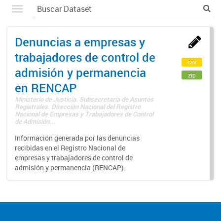
Denuncias a empresas y
trabajadores de control de
csv
admisión y permanencia
zip
en RENCAP
Ministerio de Justicia. Subsecretaría de Asuntos
Registrales. Dirección Nacional del Registro
Nacional de Empresas y Trabajadores de Control
de Admisión...
Información generada por las denuncias
recibidas en el Registro Nacional de
empresas y trabajadores de control de
admisión y permanencia (RENCAP).