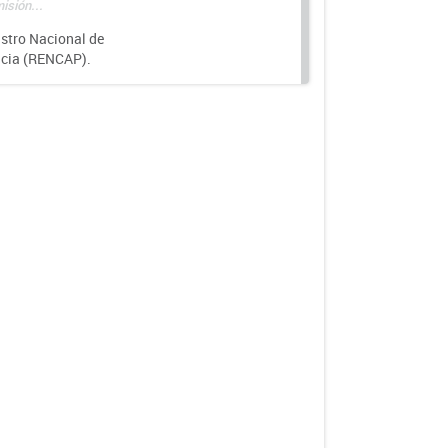
isión...
istro Nacional de
ncia (RENCAP).