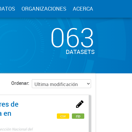
DATOS
ORGANIZACIONES
ACERCA
063
DATASETS
Ordenar
res de
a en
csv
zip
ección Nacional del