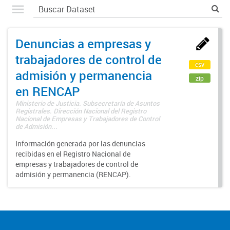
Denuncias a empresas y
trabajadores de control de
csv
admisión y permanencia
zip
en RENCAP
Ministerio de Justicia. Subsecretaría de Asuntos
Registrales. Dirección Nacional del Registro
Nacional de Empresas y Trabajadores de Control
de Admisión...
Información generada por las denuncias
recibidas en el Registro Nacional de
empresas y trabajadores de control de
admisión y permanencia (RENCAP).