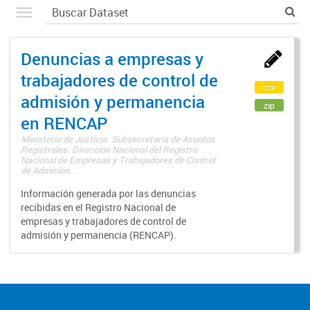
Denuncias a empresas y
trabajadores de control de
csv
admisión y permanencia
zip
en RENCAP
Ministerio de Justicia. Subsecretaría de Asuntos
Registrales. Dirección Nacional del Registro
Nacional de Empresas y Trabajadores de Control
de Admisión...
Información generada por las denuncias
recibidas en el Registro Nacional de
empresas y trabajadores de control de
admisión y permanencia (RENCAP).