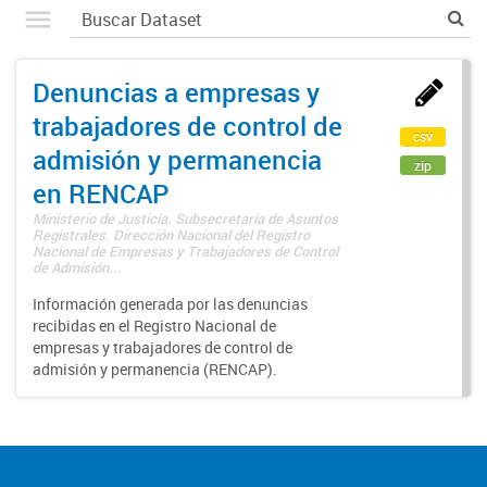
Denuncias a empresas y
trabajadores de control de
csv
admisión y permanencia
zip
en RENCAP
Ministerio de Justicia. Subsecretaría de Asuntos
Registrales. Dirección Nacional del Registro
Nacional de Empresas y Trabajadores de Control
de Admisión...
Información generada por las denuncias
recibidas en el Registro Nacional de
empresas y trabajadores de control de
admisión y permanencia (RENCAP).