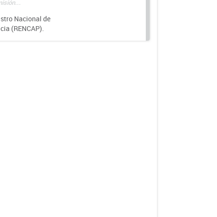
isión...
istro Nacional de
ncia (RENCAP).