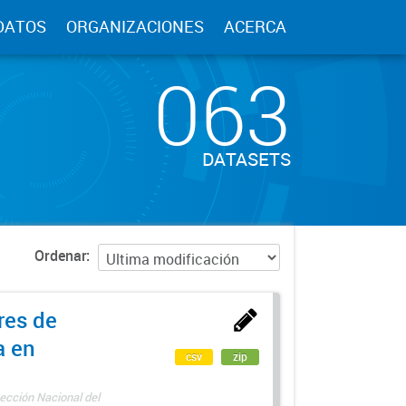
DATOS
ORGANIZACIONES
ACERCA
063
DATASETS
Ordenar
res de
a en
csv
zip
ección Nacional del