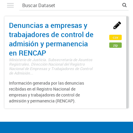
Denuncias a empresas y
trabajadores de control de
csv
admisión y permanencia
zip
en RENCAP
Ministerio de Justicia. Subsecretaría de Asuntos
Registrales. Dirección Nacional del Registro
Nacional de Empresas y Trabajadores de Control
de Admisión...
Información generada por las denuncias
recibidas en el Registro Nacional de
empresas y trabajadores de control de
admisión y permanencia (RENCAP).