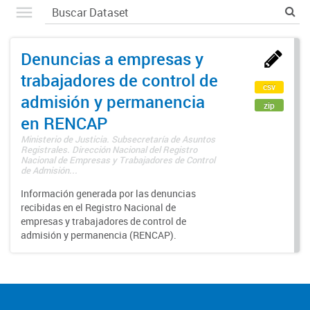
Denuncias a empresas y
trabajadores de control de
csv
admisión y permanencia
zip
en RENCAP
Ministerio de Justicia. Subsecretaría de Asuntos
Registrales. Dirección Nacional del Registro
Nacional de Empresas y Trabajadores de Control
de Admisión...
Información generada por las denuncias
recibidas en el Registro Nacional de
empresas y trabajadores de control de
admisión y permanencia (RENCAP).