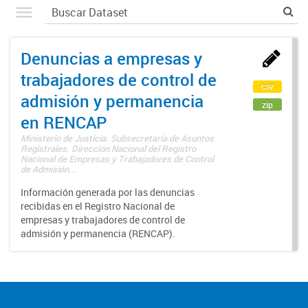
Denuncias a empresas y
trabajadores de control de
csv
admisión y permanencia
zip
en RENCAP
Ministerio de Justicia. Subsecretaría de Asuntos
Registrales. Dirección Nacional del Registro
Nacional de Empresas y Trabajadores de Control
de Admisión...
Información generada por las denuncias
recibidas en el Registro Nacional de
empresas y trabajadores de control de
admisión y permanencia (RENCAP).