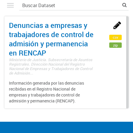
Denuncias a empresas y
trabajadores de control de
csv
admisión y permanencia
zip
en RENCAP
Ministerio de Justicia. Subsecretaría de Asuntos
Registrales. Dirección Nacional del Registro
Nacional de Empresas y Trabajadores de Control
de Admisión...
Información generada por las denuncias
recibidas en el Registro Nacional de
empresas y trabajadores de control de
admisión y permanencia (RENCAP).