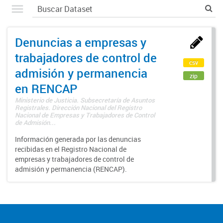
Denuncias a empresas y
trabajadores de control de
csv
admisión y permanencia
zip
en RENCAP
Ministerio de Justicia. Subsecretaría de Asuntos
Registrales. Dirección Nacional del Registro
Nacional de Empresas y Trabajadores de Control
de Admisión...
Información generada por las denuncias
recibidas en el Registro Nacional de
empresas y trabajadores de control de
admisión y permanencia (RENCAP).