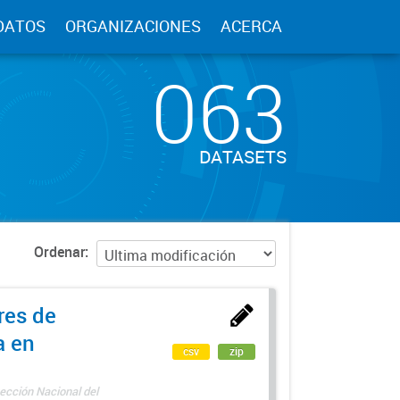
DATOS
ORGANIZACIONES
ACERCA
063
DATASETS
Ordenar
res de
a en
csv
zip
ección Nacional del