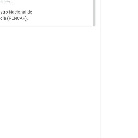
isión...
istro Nacional de
ncia (RENCAP).