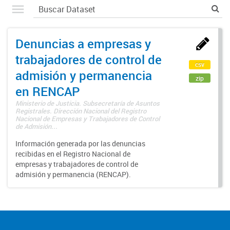
Denuncias a empresas y
trabajadores de control de
csv
admisión y permanencia
zip
en RENCAP
Ministerio de Justicia. Subsecretaría de Asuntos
Registrales. Dirección Nacional del Registro
Nacional de Empresas y Trabajadores de Control
de Admisión...
Información generada por las denuncias
recibidas en el Registro Nacional de
empresas y trabajadores de control de
admisión y permanencia (RENCAP).